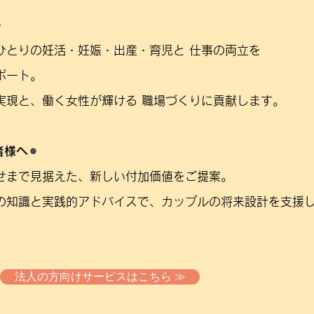
︎
ひとりの妊活・妊娠・出産・育児と 仕事の両立を
ポート。
実現と、働く女性が輝ける 職場づくりに貢献します。
者様へ
⚫︎
せまで見据えた、新しい付加価値をご提案。
の知識と実践的アドバイスで、カップルの将来設計を支援し
法人の方向けサービスはこちら ≫