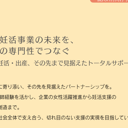
妊活事業の未来を、
の専門性でつなぐ
妊活・出産、その先まで見据えたトータルサポ
に寄り添い、その先を見据えたパートナーシップを。
産師経験を活かし、企業の女性活躍推進から妊活支援の
創造まで。
社会全体で支え合う、切れ目のない支援の実現を目指して