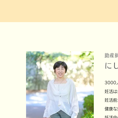
助産
に
300
妊活は
妊活前
健康な
妊活中