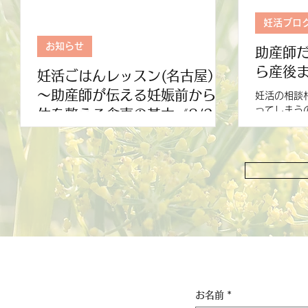
妊活ブロ
お知らせ
助産師
ら産後
妊活ごはんレッスン(名古屋）
～助産師が伝える妊娠前からの
妊活の相談
ってしまうの？ 妊娠前から、
体を整える食事の基本《8/22
産、産後、子育てま
開催》
妊娠したいと思ったら、まず「妊活ごはん」
げて見てく
🍽️ ✔️「そろそろ赤ちゃんを迎えたいけど、
につながります。 妊活も
何から始めればいい？」 ✔️ 「妊活にいい食
も、産後も、育児も。
事ってよく聞くけど、実際どうしたらいい
わります。 でも、そこにいるのは、ずっと
の？」 ✔️ 「できるだけ自然に授かりた
同じあなたです。 妊娠前の
い！」 そんなあなたへ🌸 妊娠しやすい体づ
ではなく、
くりの第一歩は...
くことが助
お名前
*